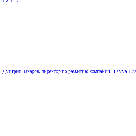
1
2
3
4
5
Дмитрий Захаров, директор по развитию компании «Гамма-Пл