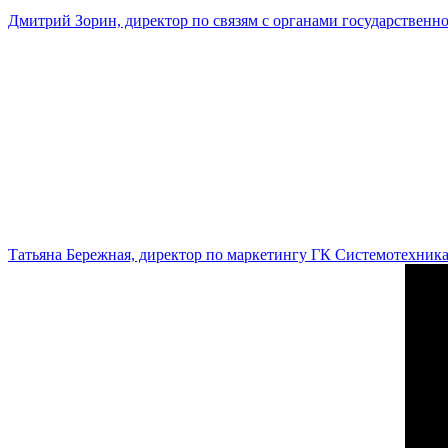
Дмитрий Зорин, директор по связям с органами государстве
Татьяна Бережная, директор по маркетингу ГК Системотехник