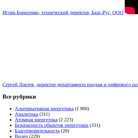
Игорь Борисенко, технический директор, Балс-Рус, ООО
Сергей Локтев, директор департамента продаж и цифрового р
Все рубрики
Альтернативная энергетика
(1 900)
Аналитика
(311)
Атомная энергетика
(2 223)
Безопасность объектов энергетики
(331)
Благотворительность
(20)
Видео
(229)