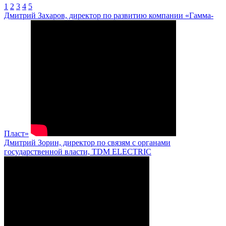
1
2
3
4
5
Дмитрий Захаров, директор по развитию компании «Гамма-
Пласт»
Дмитрий Зорин, директор по связям с органами
государственной власти, TDM ELECTRIC