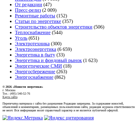
От редакции
(47)
Пресс-релиз
(2 009)
Ремонтные работы
(152)
Статьи по энергетике
(357)
Строительство объектов энергетики
(506)
Теплоснабжение
(544)
Уголь
(651)
Электротехника
(300)
Электроэнергетика
(6 659)
Энергетика в быту
(33)
Энергетика и фондовый рынок
(1 623)
Энергетические СМИ
(18)
Энергосбережение
(263)
Энергоснабжение
(862)
© 2026 «Новости энеретики»
г. Москва
Тел.: (495) 540-52-76
Карта сайта
Перепечатка материала с сайта без разрешения Редакции запрещена. За содержание новостей,
объявлений и комментариев, размещенных пользователями сайта, редакция журнала ответственности
не несет. Вся информация носит справочный характер и не является публичной офертой.