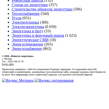
Ремонтные работы
(152)
Статьи по энергетике
(357)
Строительство объектов энергетики
(506)
Теплоснабжение
(544)
Уголь
(651)
Электротехника
(300)
Электроэнергетика
(6 659)
Энергетика в быту
(33)
Энергетика и фондовый рынок
(1 623)
Энергетические СМИ
(18)
Энергосбережение
(263)
Энергоснабжение
(862)
© 2026 «Новости энеретики»
г. Москва
Тел.: (495) 540-52-76
Карта сайта
Перепечатка материала с сайта без разрешения Редакции запрещена. За содержание новостей,
объявлений и комментариев, размещенных пользователями сайта, редакция журнала ответственности
не несет. Вся информация носит справочный характер и не является публичной офертой.