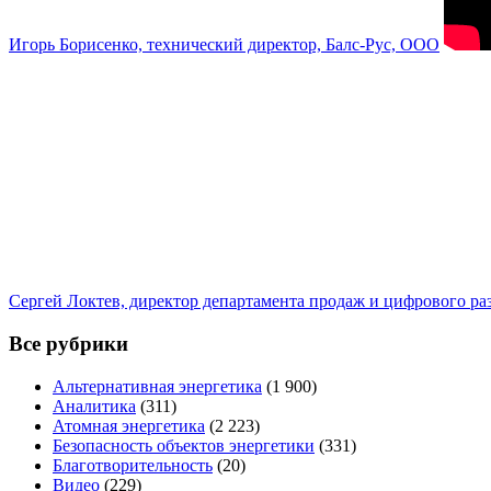
Игорь Борисенко, технический директор, Балс-Рус, ООО
Сергей Локтев, директор департамента продаж и цифрового р
Все рубрики
Альтернативная энергетика
(1 900)
Аналитика
(311)
Атомная энергетика
(2 223)
Безопасность объектов энергетики
(331)
Благотворительность
(20)
Видео
(229)