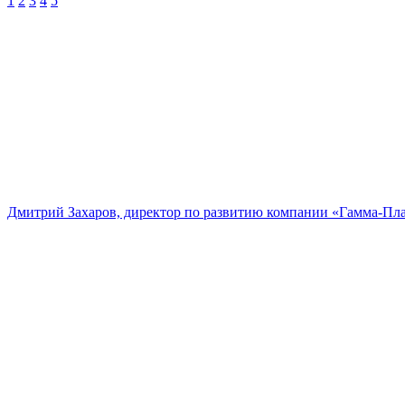
1
2
3
4
5
Дмитрий Захаров, директор по развитию компании «Гамма-Пл