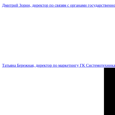
Дмитрий Зорин, директор по связям с органами государстве
Татьяна Бережная, директор по маркетингу ГК Системотехник