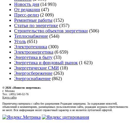
Новость дня
(14 993)
От редакции
(47)
Пресс-релиз
(2 009)
Ремонтные работы
(152)
Статьи по энергетике
(357)
Строительство объектов энергетики
(506)
Теплоснабжение
(544)
Уголь
(651)
Электротехника
(300)
Электроэнергетика
(6 659)
Энергетика в быту
(33)
Энергетика и фондовый рынок
(1 623)
Энергетические СМИ
(18)
Энергосбережение
(263)
Энергоснабжение
(862)
© 2026 «Новости энеретики»
г. Москва
Тел.: (495) 540-52-76
Карта сайта
Перепечатка материала с сайта без разрешения Редакции запрещена. За содержание новостей,
объявлений и комментариев, размещенных пользователями сайта, редакция журнала ответственности
не несет. Вся информация носит справочный характер и не является публичной офертой.