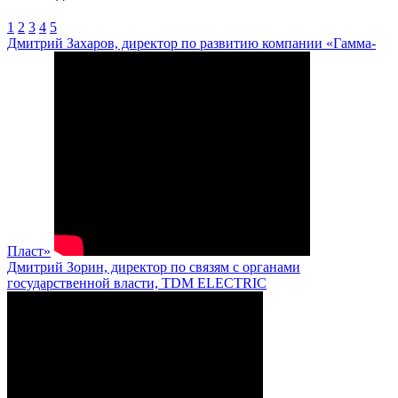
1
2
3
4
5
Дмитрий Захаров, директор по развитию компании «Гамма-
Пласт»
Дмитрий Зорин, директор по связям с органами
государственной власти, TDM ELECTRIC