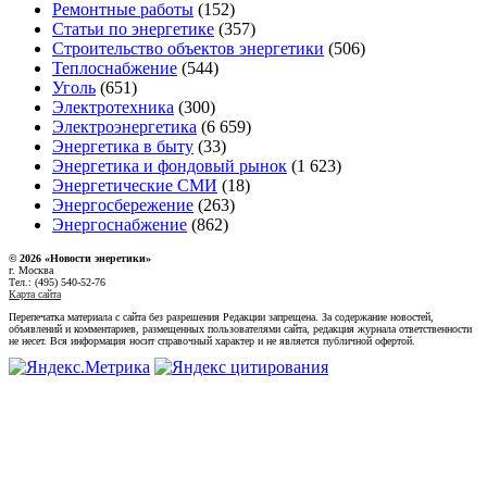
Ремонтные работы
(152)
Статьи по энергетике
(357)
Строительство объектов энергетики
(506)
Теплоснабжение
(544)
Уголь
(651)
Электротехника
(300)
Электроэнергетика
(6 659)
Энергетика в быту
(33)
Энергетика и фондовый рынок
(1 623)
Энергетические СМИ
(18)
Энергосбережение
(263)
Энергоснабжение
(862)
© 2026 «Новости энеретики»
г. Москва
Тел.: (495) 540-52-76
Карта сайта
Перепечатка материала с сайта без разрешения Редакции запрещена. За содержание новостей,
объявлений и комментариев, размещенных пользователями сайта, редакция журнала ответственности
не несет. Вся информация носит справочный характер и не является публичной офертой.