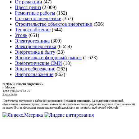
От редакции
(47)
Пресс-релиз
(2 009)
Ремонтные работы
(152)
Статьи по энергетике
(357)
Строительство объектов энергетики
(506)
Теплоснабжение
(544)
Уголь
(651)
Электротехника
(300)
Электроэнергетика
(6 659)
Энергетика в быту
(33)
Энергетика и фондовый рынок
(1 623)
Энергетические СМИ
(18)
Энергосбережение
(263)
Энергоснабжение
(862)
© 2026 «Новости энеретики»
г. Москва
Тел.: (495) 540-52-76
Карта сайта
Перепечатка материала с сайта без разрешения Редакции запрещена. За содержание новостей,
объявлений и комментариев, размещенных пользователями сайта, редакция журнала ответственности
не несет. Вся информация носит справочный характер и не является публичной офертой.