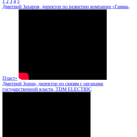
1
2
3
4
5
Дмитрий Захаров, директор по развитию компании «Гамма-
Пласт»
Дмитрий Зорин, директор по связям с органами
государственной власти, TDM ELECTRIC