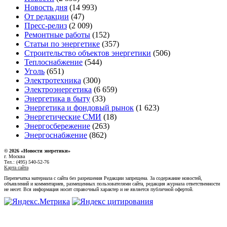
Новость дня
(14 993)
От редакции
(47)
Пресс-релиз
(2 009)
Ремонтные работы
(152)
Статьи по энергетике
(357)
Строительство объектов энергетики
(506)
Теплоснабжение
(544)
Уголь
(651)
Электротехника
(300)
Электроэнергетика
(6 659)
Энергетика в быту
(33)
Энергетика и фондовый рынок
(1 623)
Энергетические СМИ
(18)
Энергосбережение
(263)
Энергоснабжение
(862)
© 2026 «Новости энеретики»
г. Москва
Тел.: (495) 540-52-76
Карта сайта
Перепечатка материала с сайта без разрешения Редакции запрещена. За содержание новостей,
объявлений и комментариев, размещенных пользователями сайта, редакция журнала ответственности
не несет. Вся информация носит справочный характер и не является публичной офертой.