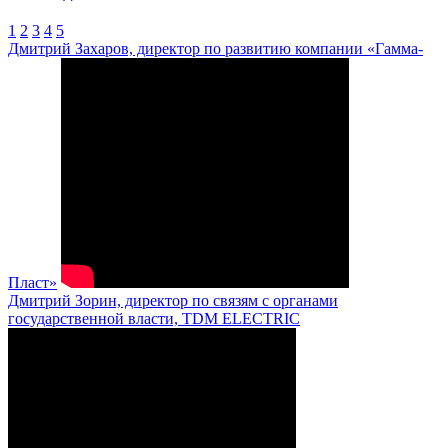
1
2
3
4
5
Дмитрий Захаров, директор по развитию компании «Гамма-
Пласт»
Дмитрий Зорин, директор по связям с органами
государственной власти, TDM ELECTRIC