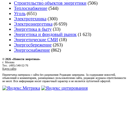
Строительство объектов энергетики
(506)
Теплоснабжение
(544)
Уголь
(651)
Электротехника
(300)
Электроэнергетика
(6 659)
Энергетика в быту
(33)
Энергетика и фондовый рынок
(1 623)
Энергетические СМИ
(18)
Энергосбережение
(263)
Энергоснабжение
(862)
© 2026 «Новости энеретики»
г. Москва
Тел.: (495) 540-52-76
Карта сайта
Перепечатка материала с сайта без разрешения Редакции запрещена. За содержание новостей,
объявлений и комментариев, размещенных пользователями сайта, редакция журнала ответственности
не несет. Вся информация носит справочный характер и не является публичной офертой.