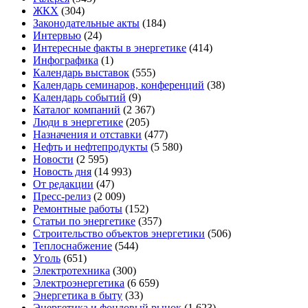
ЖКХ
(304)
Законодательные акты
(184)
Интервью
(24)
Интересные факты в энергетике
(414)
Инфографика
(1)
Календарь выставок
(555)
Календарь семинаров, конференций
(38)
Календарь событий
(9)
Каталог компаний
(2 367)
Люди в энергетике
(205)
Назначения и отставки
(477)
Нефть и нефтепродукты
(5 580)
Новости
(2 595)
Новость дня
(14 993)
От редакции
(47)
Пресс-релиз
(2 009)
Ремонтные работы
(152)
Статьи по энергетике
(357)
Строительство объектов энергетики
(506)
Теплоснабжение
(544)
Уголь
(651)
Электротехника
(300)
Электроэнергетика
(6 659)
Энергетика в быту
(33)
Энергетика и фондовый рынок
(1 623)