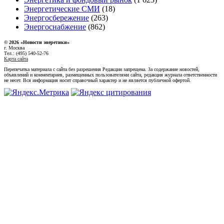
Энергетические СМИ
(18)
Энергосбережение
(263)
Энергоснабжение
(862)
© 2026 «Новости энеретики»
г. Москва
Тел.: (495) 540-52-76
Карта сайта
Перепечатка материала с сайта без разрешения Редакции запрещена. За содержание новостей,
объявлений и комментариев, размещенных пользователями сайта, редакция журнала ответственности
не несет. Вся информация носит справочный характер и не является публичной офертой.