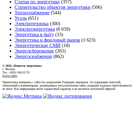
Статьи по энергетике
(357)
Строительство объектов энергетики
(506)
Теплоснабжение
(544)
Уголь
(651)
Электротехника
(300)
Электроэнергетика
(6 659)
Энергетика в быту
(33)
Энергетика и фондовый рынок
(1 623)
Энергетические СМИ
(18)
Энергосбережение
(263)
Энергоснабжение
(862)
© 2026 «Новости энеретики»
г. Москва
Тел.: (495) 540-52-76
Карта сайта
Перепечатка материала с сайта без разрешения Редакции запрещена. За содержание новостей,
объявлений и комментариев, размещенных пользователями сайта, редакция журнала ответственности
не несет. Вся информация носит справочный характер и не является публичной офертой.