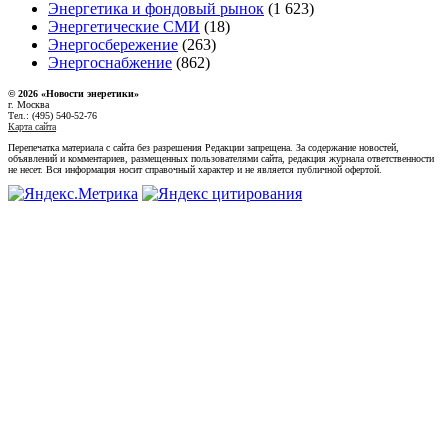
Энергетика и фондовый рынок
(1 623)
Энергетические СМИ
(18)
Энергосбережение
(263)
Энергоснабжение
(862)
© 2026 «Новости энеретики»
г. Москва
Тел.: (495) 540-52-76
Карта сайта
Перепечатка материала с сайта без разрешения Редакции запрещена. За содержание новостей,
объявлений и комментариев, размещенных пользователями сайта, редакция журнала ответственности
не несет. Вся информация носит справочный характер и не является публичной офертой.