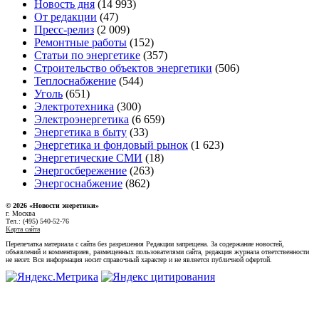
Новость дня
(14 993)
От редакции
(47)
Пресс-релиз
(2 009)
Ремонтные работы
(152)
Статьи по энергетике
(357)
Строительство объектов энергетики
(506)
Теплоснабжение
(544)
Уголь
(651)
Электротехника
(300)
Электроэнергетика
(6 659)
Энергетика в быту
(33)
Энергетика и фондовый рынок
(1 623)
Энергетические СМИ
(18)
Энергосбережение
(263)
Энергоснабжение
(862)
© 2026 «Новости энеретики»
г. Москва
Тел.: (495) 540-52-76
Карта сайта
Перепечатка материала с сайта без разрешения Редакции запрещена. За содержание новостей,
объявлений и комментариев, размещенных пользователями сайта, редакция журнала ответственности
не несет. Вся информация носит справочный характер и не является публичной офертой.