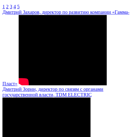
1
2
3
4
5
Дмитрий Захаров, директор по развитию компании «Гамма-
Пласт»
Дмитрий Зорин, директор по связям с органами
государственной власти, TDM ELECTRIC