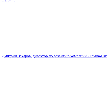
1
2
3
4
5
Дмитрий Захаров, директор по развитию компании «Гамма-Пл