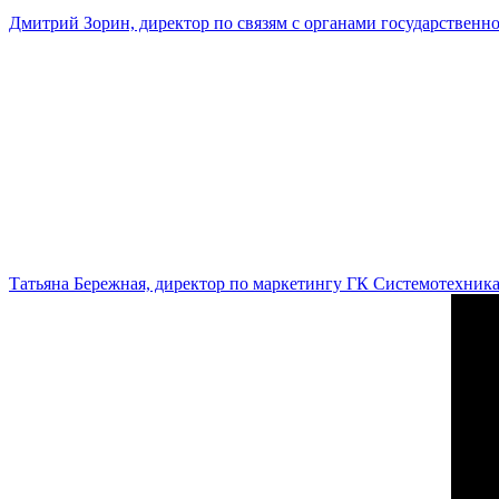
Дмитрий Зорин, директор по связям с органами государстве
Татьяна Бережная, директор по маркетингу ГК Системотехник