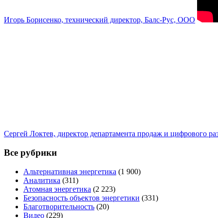
Игорь Борисенко, технический директор, Балс-Рус, ООО
Сергей Локтев, директор департамента продаж и цифрового р
Все рубрики
Альтернативная энергетика
(1 900)
Аналитика
(311)
Атомная энергетика
(2 223)
Безопасность объектов энергетики
(331)
Благотворительность
(20)
Видео
(229)