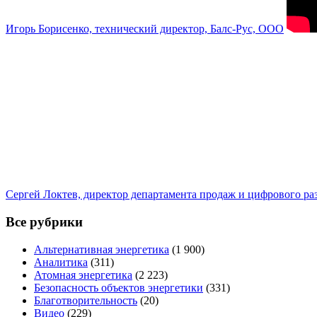
Игорь Борисенко, технический директор, Балс-Рус, ООО
Сергей Локтев, директор департамента продаж и цифрового р
Все рубрики
Альтернативная энергетика
(1 900)
Аналитика
(311)
Атомная энергетика
(2 223)
Безопасность объектов энергетики
(331)
Благотворительность
(20)
Видео
(229)