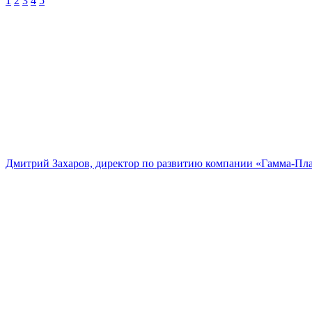
1
2
3
4
5
Дмитрий Захаров, директор по развитию компании «Гамма-Пл