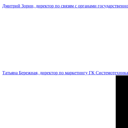
Дмитрий Зорин, директор по связям с органами государстве
Татьяна Бережная, директор по маркетингу ГК Системотехник