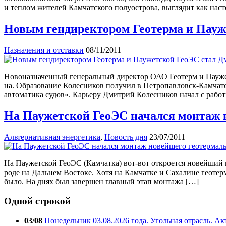
и теплом жителей Камчатского полуострова, выглядит как нас
Новым гендиректором Геотерма и Пауж
Назначения и отставки
08/11/2011
Новоназначенный генеральный директор ОАО Геотерм и Паужетс
на. Образование Колесников получил в Петропавловск-Камчат
автоматика судов». Карьеру Дмитрий Колесников начал с рабо
На Паужетской ГеоЭС начался монтаж н
Альтернативная энергетика
,
Новость дня
23/07/2011
На Паужетской ГеоЭС (Камчатка) вот-вот откроется новейший 
роде на Дальнем Востоке. Хотя на Камчатке и Сахалине геоте
было. На днях был завершен главный этап монтажа […]
Одной строкой
03/08
Понедельник 03.08.2026 года. Угольная отрасль. А