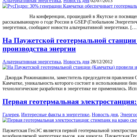
Альтернативная энергетика
,
Новость дня
02/07/2013
На конференции, прошедшей в Якутске и посвященной раз
рассказывающую о годе России в GSEP (Глобальном Энергетиче
энергетики, сообщают новости альтернативной энергетики. […
На Паужетской геотермальной станции
производства энергии
Альтернативная энергетика
,
Новость дня
28/12/2012
Джордж Рижинашвили, заместитель председателя правления О
Камчатке, уникальность которого состоит в использовании бин
технологические разработки в энергетике не применялись. Ис
Первая геотермальная электростанция:
Галерея
,
Интересные факты в энергетике
,
Новость дня
,
Энерго
Паужетская ГеоЭС является первой геотермальной электростан
возобновляемой энергетике высок, как никогда, Паужетская Ге