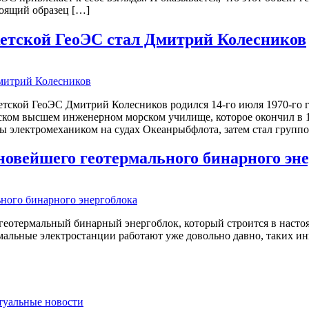
тоящий образец […]
етской ГеоЭС стал Дмитрий Колесников
кой ГеоЭС Дмитрий Колесников родился 14-го июля 1970-го г. 
ском высшем инженерном морском училище, которое окончил в 1
ты электромехаником на судах Океанрыбфлота, затем стал групп
овейшего геотермального бинарного эне
геотермальный бинарный энергоблок, который строится в насто
рмальные электростанции работают уже довольно давно, таких и
ктуальные новости