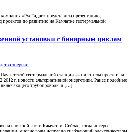
мпания «РусГидро» представила презентацию,
д проектов по развитию на Камчатке геотермальной
венной установки с бинарным циклам
 Паужетской геотермальной станции — пилотном проекте на
2.2012 г. новости альтернативной энергетики. Ранее подобные
а, включающего трубопроводы и […]
оена в южной части Камчатки. Сейчас, когда интерес к
т генерации, многие годы исправно снабжающий электричеством