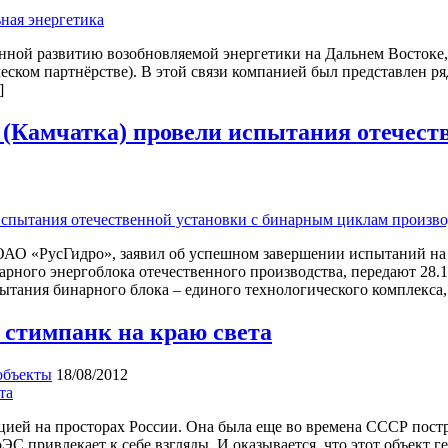
витию возобновляемой энергетики на Дальнем Востоке, ко
ском партнёрстве). В этой связи компанией был представлен ря
]
 (Камчатка) провели испытания отечест
АО «РусГидро», заявил об успешном завершении испытаний на
арного энергоблока отечественного производства, передают 28.1
пытания бинарного блока – единого технологического комплекс
 стимпанк на краю света
объекты
18/08/2012
цией на просторах России. Она была еще во времена СССР постр
оЭС привлекает к себе взгляды. И оказывается, что этот объек