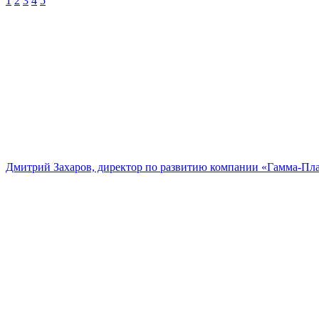
1
2
3
4
5
Дмитрий Захаров, директор по развитию компании «Гамма-Пл