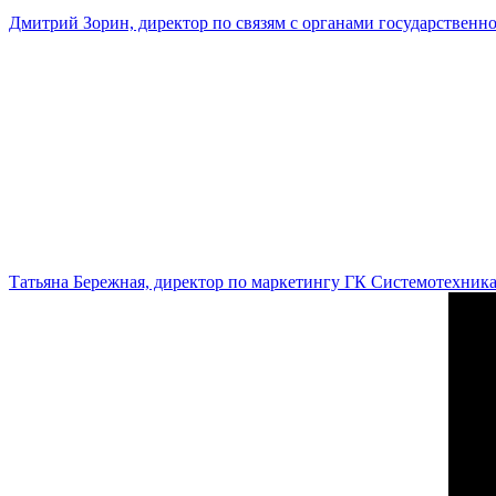
Дмитрий Зорин, директор по связям с органами государстве
Татьяна Бережная, директор по маркетингу ГК Системотехник