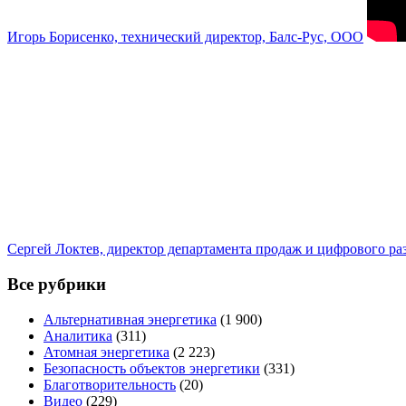
Игорь Борисенко, технический директор, Балс-Рус, ООО
Сергей Локтев, директор департамента продаж и цифрового р
Все рубрики
Альтернативная энергетика
(1 900)
Аналитика
(311)
Атомная энергетика
(2 223)
Безопасность объектов энергетики
(331)
Благотворительность
(20)
Видео
(229)