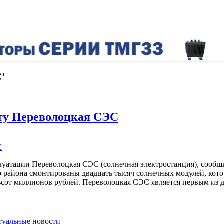
С’
оту Переволоцкая СЭС
уатации Переволоцкая СЭС (солнечная электростанция), сообщи
о района смонтированы двадцать тысяч солнечных модулей, котор
ьсот миллионов рублей. Переволоцкая СЭС является первым из 
ктуальные новости