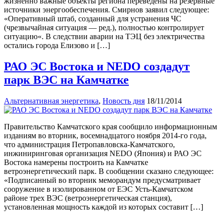
жизненно важные объекты региона переведены на резервные
источники энергообеспечения. Смирнов заявил следующее:
«Оперативный штаб, созданный для устранения ЧС
(чрезвычайная ситуация — ред.), полностью контролирует
ситуацию«. В следствии аварии на ТЭЦ без электричества
остались города Елизово и […]
РАО ЭС Востока и NEDO создадут
парк ВЭС на Камчатке
Альтернативная энергетика
,
Новость дня
18/11/2014
Правительство Камчатского края сообщило информационным
изданиям во вторник, восемнадцатого ноября 2014-го года,
что администрация Петропавловска-Камчатского,
инжиниринговая организация NEDO (Япония) и РАО ЭС
Востока намерены построить на Камчатке
ветроэнергетический парк. В сообщении сказано следующее:
«Подписанный во вторник меморандум предусматривает
сооружение в изолированном от ЕЭС Усть-Камчатском
районе трех ВЭС (ветроэнергетическая станция),
установленная мощность каждой из которых составит […]