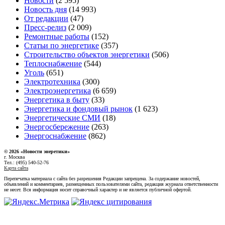
Новости
(2 595)
Новость дня
(14 993)
От редакции
(47)
Пресс-релиз
(2 009)
Ремонтные работы
(152)
Статьи по энергетике
(357)
Строительство объектов энергетики
(506)
Теплоснабжение
(544)
Уголь
(651)
Электротехника
(300)
Электроэнергетика
(6 659)
Энергетика в быту
(33)
Энергетика и фондовый рынок
(1 623)
Энергетические СМИ
(18)
Энергосбережение
(263)
Энергоснабжение
(862)
© 2026 «Новости энеретики»
г. Москва
Тел.: (495) 540-52-76
Карта сайта
Перепечатка материала с сайта без разрешения Редакции запрещена. За содержание новостей,
объявлений и комментариев, размещенных пользователями сайта, редакция журнала ответственности
не несет. Вся информация носит справочный характер и не является публичной офертой.