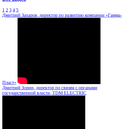
1
2
3
4
5
Дмитрий Захаров, директор по развитию компании «Гамма-
Пласт»
Дмитрий Зорин, директор по связям с органами
государственной власти, TDM ELECTRIC