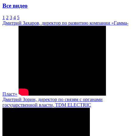
Все видео
1
2
3
4
5
Дмитрий Захаров, директор по развитию компании «Гамма-
Пласт»
Дмитрий Зорин, директор по связям с органами
государственной власти, TDM ELECTRIC