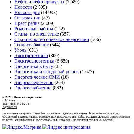
Нефть и нефтепродукты
(5 580)
Новости
(2 595)
Новость дня
(14 993)
От редакции
(47)
Пресс-релиз
(2 009)
Ремонтные работы
(152)
Статьи по энергетике
(357)
Строительство объектов энергетики
(506)
Теплоснабжение
(544)
Уголь
(651)
Электротехника
(300)
Электроэнергетика
(6 659)
Энергетика в быту
(33)
Энергетика и фондовый рынок
(1 623)
Энергетические СМИ
(18)
Энергосбережение
(263)
Энергоснабжение
(862)
© 2026 «Новости энеретики»
г. Москва
Тел.: (495) 540-52-76
Карта сайта
Перепечатка материала с сайта без разрешения Редакции запрещена. За содержание новостей,
объявлений и комментариев, размещенных пользователями сайта, редакция журнала ответственности
не несет. Вся информация носит справочный характер и не является публичной офертой.