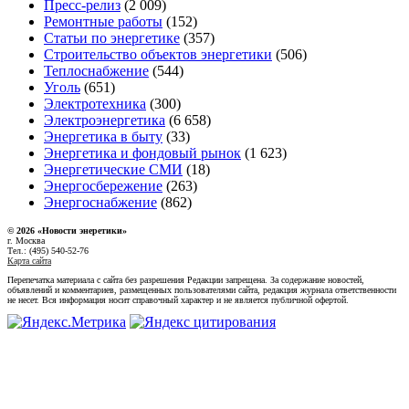
Пресс-релиз
(2 009)
Ремонтные работы
(152)
Статьи по энергетике
(357)
Строительство объектов энергетики
(506)
Теплоснабжение
(544)
Уголь
(651)
Электротехника
(300)
Электроэнергетика
(6 658)
Энергетика в быту
(33)
Энергетика и фондовый рынок
(1 623)
Энергетические СМИ
(18)
Энергосбережение
(263)
Энергоснабжение
(862)
© 2026 «Новости энеретики»
г. Москва
Тел.: (495) 540-52-76
Карта сайта
Перепечатка материала с сайта без разрешения Редакции запрещена. За содержание новостей,
объявлений и комментариев, размещенных пользователями сайта, редакция журнала ответственности
не несет. Вся информация носит справочный характер и не является публичной офертой.