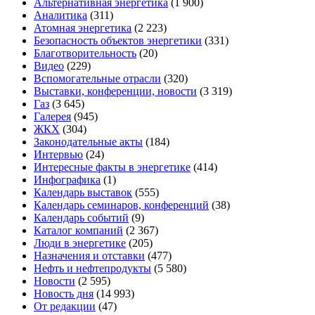
Альтернативная энергетика
(1 900)
Аналитика
(311)
Атомная энергетика
(2 223)
Безопасность объектов энергетики
(331)
Благотворительность
(20)
Видео
(229)
Вспомогательные отрасли
(320)
Выставки, конференции, новости
(3 319)
Газ
(3 645)
Галерея
(945)
ЖКХ
(304)
Законодательные акты
(184)
Интервью
(24)
Интересные факты в энергетике
(414)
Инфографика
(1)
Календарь выставок
(555)
Календарь семинаров, конференций
(38)
Календарь событий
(9)
Каталог компаний
(2 367)
Люди в энергетике
(205)
Назначения и отставки
(477)
Нефть и нефтепродукты
(5 580)
Новости
(2 595)
Новость дня
(14 993)
От редакции
(47)