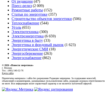
От редакции
(47)
Пресс-релиз
(2 009)
Ремонтные работы
(152)
Статьи по энергетике
(357)
Строительство объектов энергетики
(506)
Теплоснабжение
(544)
Уголь
(651)
Электротехника
(300)
Электроэнергетика
(6 659)
Энергетика в быту
(33)
Энергетика и фондовый рынок
(1 623)
Энергетические СМИ
(18)
Энергосбережение
(263)
Энергоснабжение
(862)
© 2026 «Новости энеретики»
г. Москва
Тел.: (495) 540-52-76
Карта сайта
Перепечатка материала с сайта без разрешения Редакции запрещена. За содержание новостей,
объявлений и комментариев, размещенных пользователями сайта, редакция журнала ответственности
не несет. Вся информация носит справочный характер и не является публичной офертой.