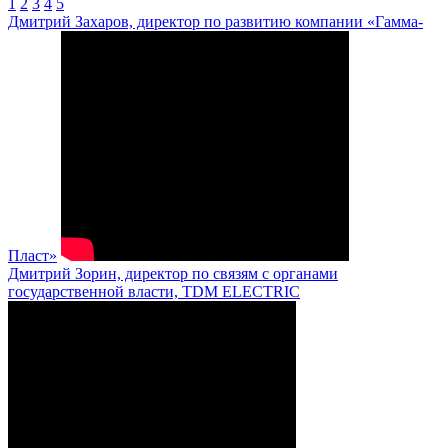
1
2
3
4
5
Дмитрий Захаров, директор по развитию компании «Гамма-
Пласт»
Дмитрий Зорин, директор по связям с органами
государственной власти, TDM ELECTRIC