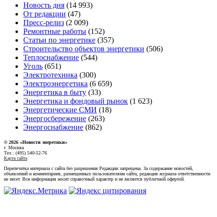
Новость дня
(14 993)
От редакции
(47)
Пресс-релиз
(2 009)
Ремонтные работы
(152)
Статьи по энергетике
(357)
Строительство объектов энергетики
(506)
Теплоснабжение
(544)
Уголь
(651)
Электротехника
(300)
Электроэнергетика
(6 659)
Энергетика в быту
(33)
Энергетика и фондовый рынок
(1 623)
Энергетические СМИ
(18)
Энергосбережение
(263)
Энергоснабжение
(862)
© 2026 «Новости энеретики»
г. Москва
Тел.: (495) 540-52-76
Карта сайта
Перепечатка материала с сайта без разрешения Редакции запрещена. За содержание новостей,
объявлений и комментариев, размещенных пользователями сайта, редакция журнала ответственности
не несет. Вся информация носит справочный характер и не является публичной офертой.