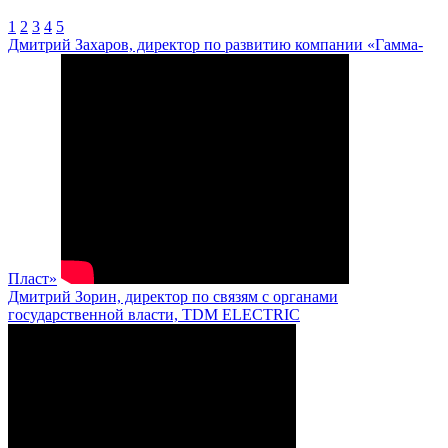
1
2
3
4
5
Дмитрий Захаров, директор по развитию компании «Гамма-
Пласт»
Дмитрий Зорин, директор по связям с органами
государственной власти, TDM ELECTRIC