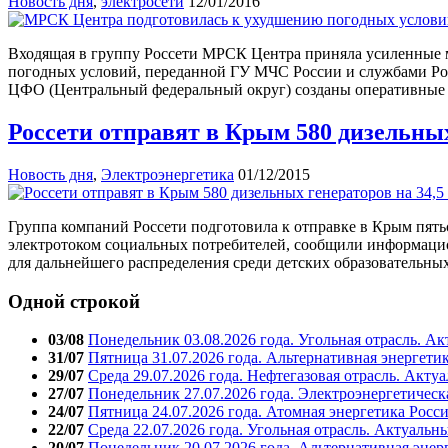
Новость дня
,
электросети
12/01/2016
Входящая в группу Россети МРСК Центра приняла усиленные м
погодных условий, переданной ГУ МЧС России и службами Росг
ЦФО (Центральный федеральный округ) созданы оперативные
Россети отправят в Крым 580 дизельных
Новость дня
,
Электроэнергетика
01/12/2015
Группа компаний Россети подготовила к отправке в Крым пять
электротоком социальных потребителей, сообщили информацио
для дальнейшего распределения среди детских образовательны
Одной строкой
03/08
Понедельник 03.08.2026 года. Угольная отрасль. А
31/07
Пятница 31.07.2026 года. Альтернативная энергети
29/07
Среда 29.07.2026 года. Нефтегазовая отрасль. Акту
27/07
Понедельник 27.07.2026 года. Электроэнергетическ
24/07
Пятница 24.07.2026 года. Атомная энергетика Росс
22/07
Среда 22.07.2026 года. Угольная отрасль. Актуальн
20/07
Понедельник 20.07.2026 года. Альтернативная энер