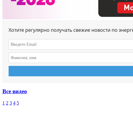
Хотите регулярно получать свежие новости по энер
Все видео
1
2
3
4
5