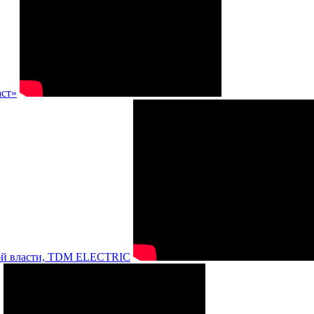
аст»
нной власти, TDM ELECTRIC