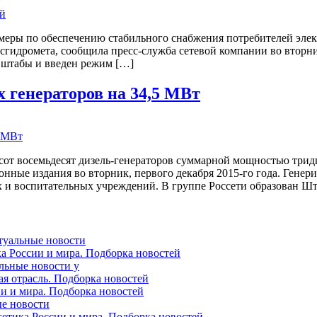
еры по обеспечению стабильного снабжения потребителей элек
идромета, сообщила пресс-служба сетевой компании во вторник,
 штабы и введен режим […]
 генераторов на 34,5 МВт
сот восемьдесят дизель-генераторов суммарной мощностью тридц
нные издания во вторник, первого декабря 2015-го года. Гене
х и воспитательных учреждений. В группе Россети образован Шт
ктуальные новости
ка России и мира. Подборка новостей
альные новости у
ая отрасль. Подборка новостей
ии и мира. Подборка новостей
ые новости
гетика России и мира. Подборка новостей