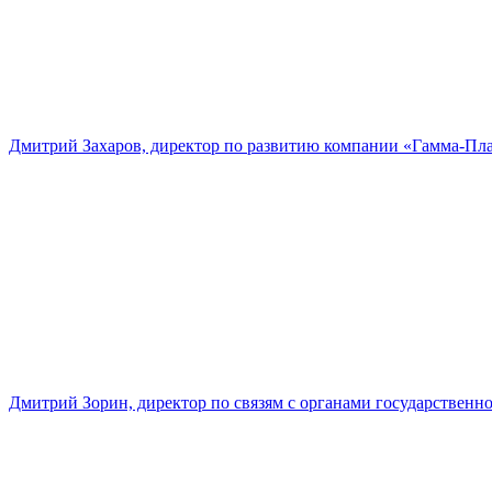
Дмитрий Захаров, директор по развитию компании «Гамма-Пл
Дмитрий Зорин, директор по связям с органами государстве