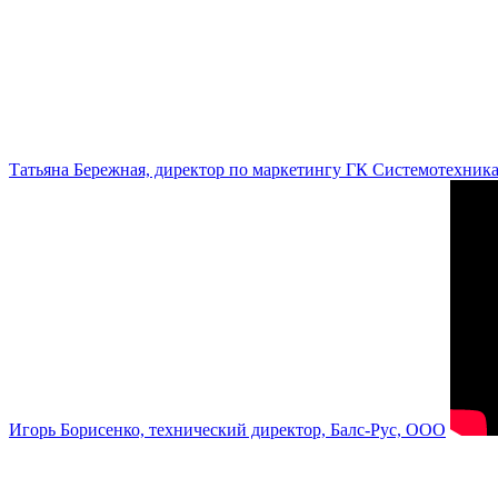
Татьяна Бережная, директор по маркетингу ГК Системотехник
Игорь Борисенко, технический директор, Балс-Рус, ООО