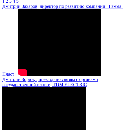
1
2
3
4
5
Дмитрий Захаров, директор по развитию компании «Гамма-
Пласт»
Дмитрий Зорин, директор по связям с органами
государственной власти, TDM ELECTRIC