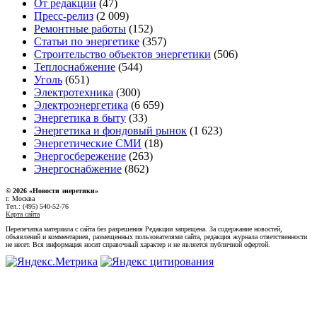
От редакции
(47)
Пресс-релиз
(2 009)
Ремонтные работы
(152)
Статьи по энергетике
(357)
Строительство объектов энергетики
(506)
Теплоснабжение
(544)
Уголь
(651)
Электротехника
(300)
Электроэнергетика
(6 659)
Энергетика в быту
(33)
Энергетика и фондовый рынок
(1 623)
Энергетические СМИ
(18)
Энергосбережение
(263)
Энергоснабжение
(862)
© 2026 «Новости энеретики»
г. Москва
Тел.: (495) 540-52-76
Карта сайта
Перепечатка материала с сайта без разрешения Редакции запрещена. За содержание новостей,
объявлений и комментариев, размещенных пользователями сайта, редакция журнала ответственности
не несет. Вся информация носит справочный характер и не является публичной офертой.