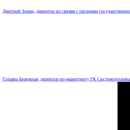
Дмитрий Зорин, директор по связям с органами государстве
Татьяна Бережная, директор по маркетингу ГК Системотехник