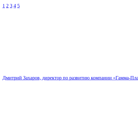
1
2
3
4
5
Дмитрий Захаров, директор по развитию компании «Гамма-Пл