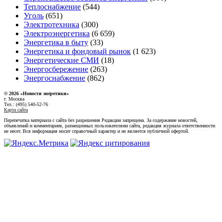
Теплоснабжение
(544)
Уголь
(651)
Электротехника
(300)
Электроэнергетика
(6 659)
Энергетика в быту
(33)
Энергетика и фондовый рынок
(1 623)
Энергетические СМИ
(18)
Энергосбережение
(263)
Энергоснабжение
(862)
© 2026 «Новости энеретики»
г. Москва
Тел.: (495) 540-52-76
Карта сайта
Перепечатка материала с сайта без разрешения Редакции запрещена. За содержание новостей,
объявлений и комментариев, размещенных пользователями сайта, редакция журнала ответственности
не несет. Вся информация носит справочный характер и не является публичной офертой.