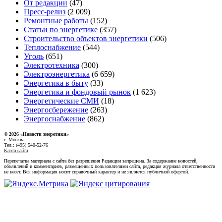
От редакции
(47)
Пресс-релиз
(2 009)
Ремонтные работы
(152)
Статьи по энергетике
(357)
Строительство объектов энергетики
(506)
Теплоснабжение
(544)
Уголь
(651)
Электротехника
(300)
Электроэнергетика
(6 659)
Энергетика в быту
(33)
Энергетика и фондовый рынок
(1 623)
Энергетические СМИ
(18)
Энергосбережение
(263)
Энергоснабжение
(862)
© 2026 «Новости энеретики»
г. Москва
Тел.: (495) 540-52-76
Карта сайта
Перепечатка материала с сайта без разрешения Редакции запрещена. За содержание новостей,
объявлений и комментариев, размещенных пользователями сайта, редакция журнала ответственности
не несет. Вся информация носит справочный характер и не является публичной офертой.