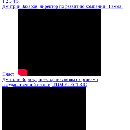
1
2
3
4
5
Дмитрий Захаров, директор по развитию компании «Гамма-
Пласт»
Дмитрий Зорин, директор по связям с органами
государственной власти, TDM ELECTRIC