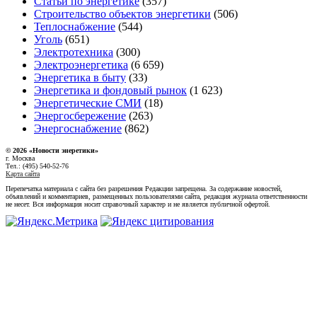
Статьи по энергетике
(357)
Строительство объектов энергетики
(506)
Теплоснабжение
(544)
Уголь
(651)
Электротехника
(300)
Электроэнергетика
(6 659)
Энергетика в быту
(33)
Энергетика и фондовый рынок
(1 623)
Энергетические СМИ
(18)
Энергосбережение
(263)
Энергоснабжение
(862)
© 2026 «Новости энеретики»
г. Москва
Тел.: (495) 540-52-76
Карта сайта
Перепечатка материала с сайта без разрешения Редакции запрещена. За содержание новостей,
объявлений и комментариев, размещенных пользователями сайта, редакция журнала ответственности
не несет. Вся информация носит справочный характер и не является публичной офертой.