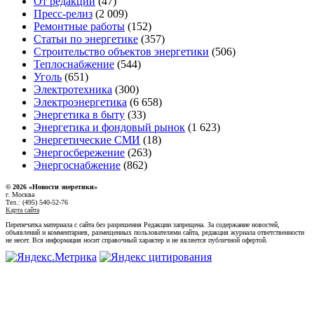
От редакции
(47)
Пресс-релиз
(2 009)
Ремонтные работы
(152)
Статьи по энергетике
(357)
Строительство объектов энергетики
(506)
Теплоснабжение
(544)
Уголь
(651)
Электротехника
(300)
Электроэнергетика
(6 658)
Энергетика в быту
(33)
Энергетика и фондовый рынок
(1 623)
Энергетические СМИ
(18)
Энергосбережение
(263)
Энергоснабжение
(862)
© 2026 «Новости энеретики»
г. Москва
Тел.: (495) 540-52-76
Карта сайта
Перепечатка материала с сайта без разрешения Редакции запрещена. За содержание новостей,
объявлений и комментариев, размещенных пользователями сайта, редакция журнала ответственности
не несет. Вся информация носит справочный характер и не является публичной офертой.