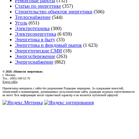
Ремонтные работы
(152)
Статьи по энергетике
(357)
Строительство объектов энергетики
(506)
Теплоснабжение
(544)
Уголь
(651)
Электротехника
(300)
Электроэнергетика
(6 659)
Энергетика в быту
(33)
Энергетика и фондовый рынок
(1 623)
Энергетические СМИ
(18)
Энергосбережение
(263)
Энергоснабжение
(862)
© 2026 «Новости энеретики»
г. Москва
Тел.: (495) 540-52-76
Карта сайта
Перепечатка материала с сайта без разрешения Редакции запрещена. За содержание новостей,
объявлений и комментариев, размещенных пользователями сайта, редакция журнала ответственности
не несет. Вся информация носит справочный характер и не является публичной офертой.