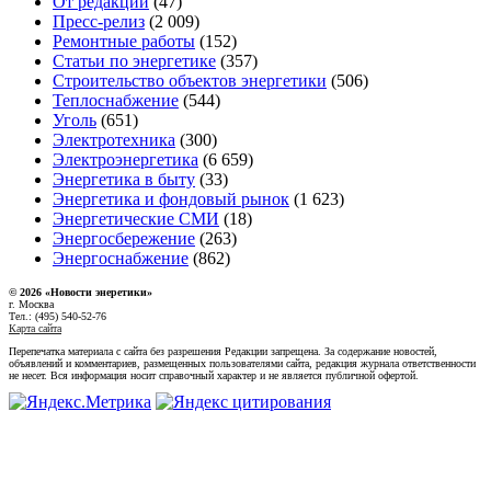
От редакции
(47)
Пресс-релиз
(2 009)
Ремонтные работы
(152)
Статьи по энергетике
(357)
Строительство объектов энергетики
(506)
Теплоснабжение
(544)
Уголь
(651)
Электротехника
(300)
Электроэнергетика
(6 659)
Энергетика в быту
(33)
Энергетика и фондовый рынок
(1 623)
Энергетические СМИ
(18)
Энергосбережение
(263)
Энергоснабжение
(862)
© 2026 «Новости энеретики»
г. Москва
Тел.: (495) 540-52-76
Карта сайта
Перепечатка материала с сайта без разрешения Редакции запрещена. За содержание новостей,
объявлений и комментариев, размещенных пользователями сайта, редакция журнала ответственности
не несет. Вся информация носит справочный характер и не является публичной офертой.