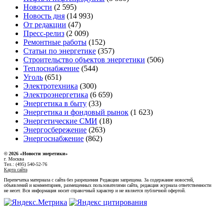
Новости
(2 595)
Новость дня
(14 993)
От редакции
(47)
Пресс-релиз
(2 009)
Ремонтные работы
(152)
Статьи по энергетике
(357)
Строительство объектов энергетики
(506)
Теплоснабжение
(544)
Уголь
(651)
Электротехника
(300)
Электроэнергетика
(6 659)
Энергетика в быту
(33)
Энергетика и фондовый рынок
(1 623)
Энергетические СМИ
(18)
Энергосбережение
(263)
Энергоснабжение
(862)
© 2026 «Новости энеретики»
г. Москва
Тел.: (495) 540-52-76
Карта сайта
Перепечатка материала с сайта без разрешения Редакции запрещена. За содержание новостей,
объявлений и комментариев, размещенных пользователями сайта, редакция журнала ответственности
не несет. Вся информация носит справочный характер и не является публичной офертой.