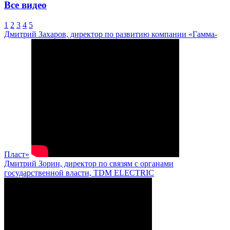
Все видео
1
2
3
4
5
Дмитрий Захаров, директор по развитию компании «Гамма-
Пласт»
Дмитрий Зорин, директор по связям с органами
государственной власти, TDM ELECTRIC