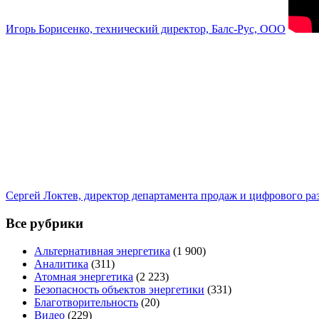
Игорь Борисенко, технический директор, Балс-Рус, ООО
Сергей Локтев, директор департамента продаж и цифрового р
Все рубрики
Альтернативная энергетика
(1 900)
Аналитика
(311)
Атомная энергетика
(2 223)
Безопасность объектов энергетики
(331)
Благотворительность
(20)
Видео
(229)