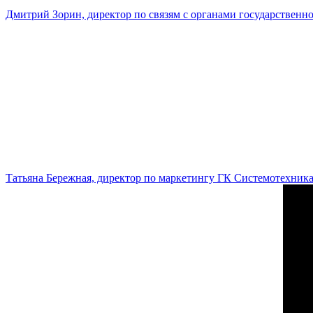
Дмитрий Зорин, директор по связям с органами государстве
Татьяна Бережная, директор по маркетингу ГК Системотехник