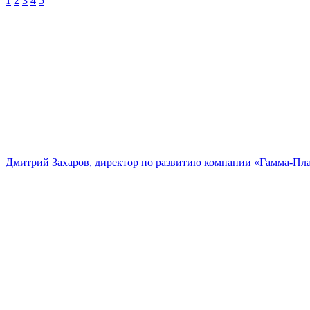
1
2
3
4
5
Дмитрий Захаров, директор по развитию компании «Гамма-Пл