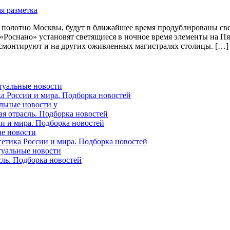
полотно Москвы, будут в ближайшее время продублированы све
Роснано» установят светящиеся в ночное время элементы на Пя
смонтируют и на других оживленных магистралях столицы. […]
ктуальные новости
ка России и мира. Подборка новостей
альные новости у
ая отрасль. Подборка новостей
ии и мира. Подборка новостей
ые новости
гетика России и мира. Подборка новостей
ктуальные новости
сль. Подборка новостей