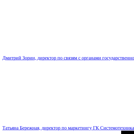
Дмитрий Зорин, директор по связям с органами государстве
Татьяна Бережная, директор по маркетингу ГК Системотехник