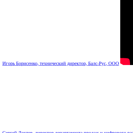
Игорь Борисенко, технический директор, Балс-Рус, ООО
Сергей Локтев, директор департамента продаж и цифрового р