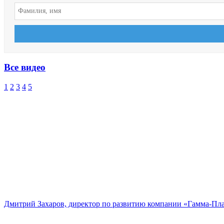
Все видео
1
2
3
4
5
Дмитрий Захаров, директор по развитию компании «Гамма-Пл