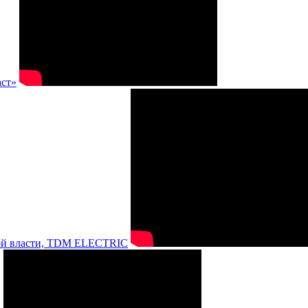
аст»
нной власти, TDM ELECTRIC