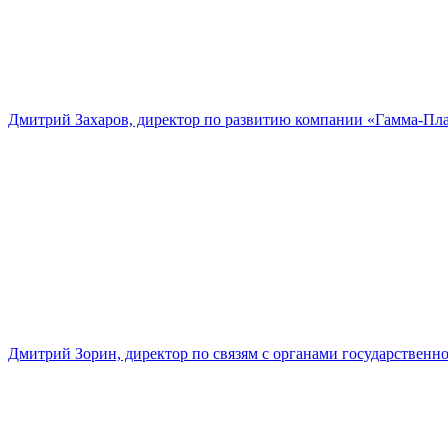
Дмитрий Захаров, директор по развитию компании «Гамма-Пл
Дмитрий Зорин, директор по связям с органами государстве