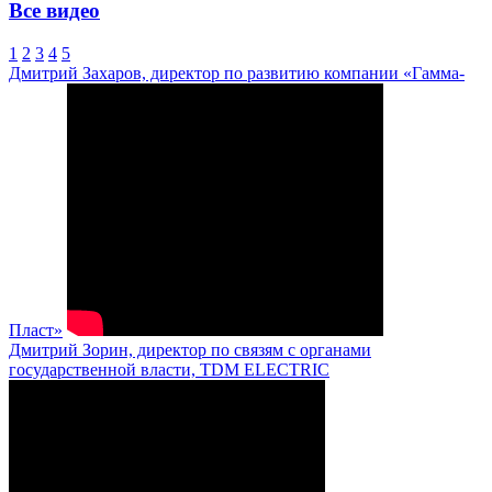
Все видео
1
2
3
4
5
Дмитрий Захаров, директор по развитию компании «Гамма-
Пласт»
Дмитрий Зорин, директор по связям с органами
государственной власти, TDM ELECTRIC