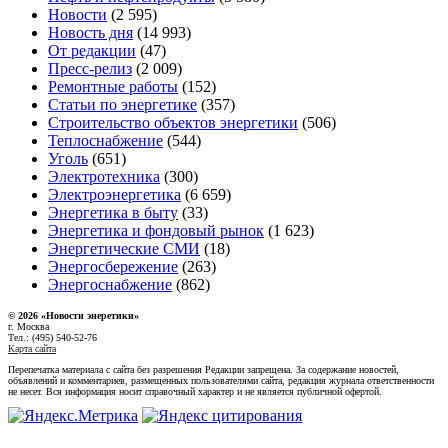
Новости
(2 595)
Новость дня
(14 993)
От редакции
(47)
Пресс-релиз
(2 009)
Ремонтные работы
(152)
Статьи по энергетике
(357)
Строительство объектов энергетики
(506)
Теплоснабжение
(544)
Уголь
(651)
Электротехника
(300)
Электроэнергетика
(6 659)
Энергетика в быту
(33)
Энергетика и фондовый рынок
(1 623)
Энергетические СМИ
(18)
Энергосбережение
(263)
Энергоснабжение
(862)
© 2026 «Новости энеретики»
г. Москва
Тел.: (495) 540-52-76
Карта сайта
Перепечатка материала с сайта без разрешения Редакции запрещена. За содержание новостей,
объявлений и комментариев, размещенных пользователями сайта, редакция журнала ответственности
не несет. Вся информация носит справочный характер и не является публичной офертой.