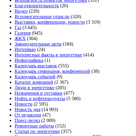
Безопасность объектов энергетики
(331)
Благотворительность
(20)
Видео
(229)
Вспомогательные отрасли
(320)
Выставки, конференции, новости
(3 319)
Газ
(3 645)
Галерея
(945)
ЖКХ
(304)
Законодательные акты
(184)
Интервью
(24)
Интересные факты в энергетике
(414)
Инфографика
(1)
Календарь выставок
(555)
Календарь семинаров, конференций
(38)
Календарь событий
(9)
Каталог компаний
(2 367)
Люди в энергетике
(205)
Назначения и отставки
(477)
Нефть и нефтепродукты
(5 580)
Новости
(2 595)
Новость дня
(14 993)
От редакции
(47)
Пресс-релиз
(2 009)
Ремонтные работы
(152)
Статьи по энергетике
(357)