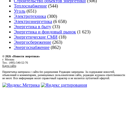
Строительство объектов энергетики
(506)
Теплоснабжение
(544)
Уголь
(651)
Электротехника
(300)
Электроэнергетика
(6 658)
Энергетика в быту
(33)
Энергетика и фондовый рынок
(1 623)
Энергетические СМИ
(18)
Энергосбережение
(263)
Энергоснабжение
(862)
© 2026 «Новости энеретики»
г. Москва
Тел.: (495) 540-52-76
Карта сайта
Перепечатка материала с сайта без разрешения Редакции запрещена. За содержание новостей,
объявлений и комментариев, размещенных пользователями сайта, редакция журнала ответственности
не несет. Вся информация носит справочный характер и не является публичной офертой.