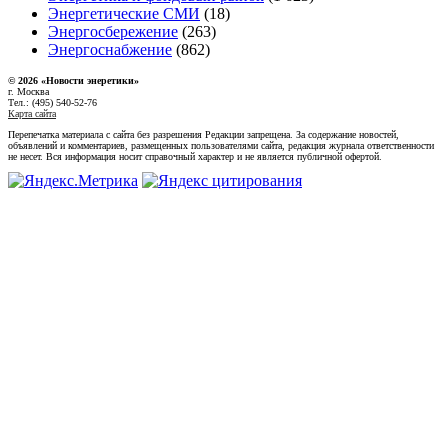
Энергетические СМИ
(18)
Энергосбережение
(263)
Энергоснабжение
(862)
© 2026 «Новости энеретики»
г. Москва
Тел.: (495) 540-52-76
Карта сайта
Перепечатка материала с сайта без разрешения Редакции запрещена. За содержание новостей,
объявлений и комментариев, размещенных пользователями сайта, редакция журнала ответственности
не несет. Вся информация носит справочный характер и не является публичной офертой.