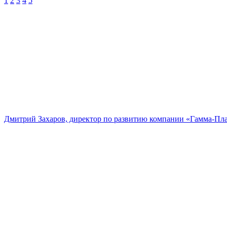
1
2
3
4
5
Дмитрий Захаров, директор по развитию компании «Гамма-Пл