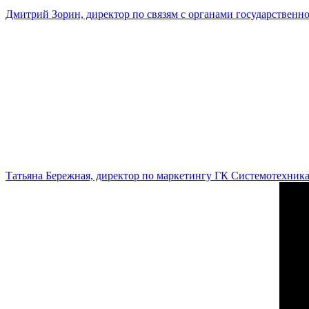
Дмитрий Зорин, директор по связям с органами государстве
Татьяна Бережная, директор по маркетингу ГК Системотехник