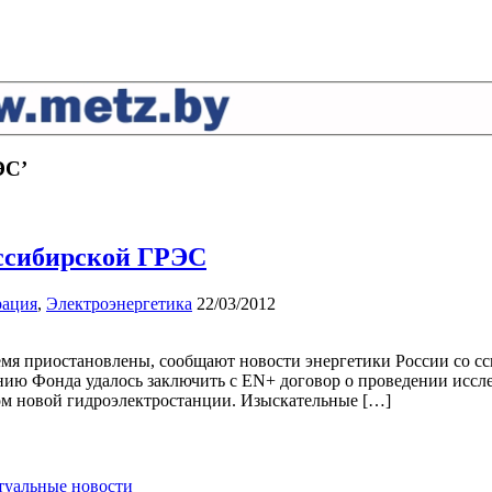
ЭС’
ссибирской ГРЭС
рация
,
Электроэнергетика
22/03/2012
емя приостановлены, сообщают новости энергетики России со 
ю Фонда удалось заключить с EN+ договор о проведении исслед
ом новой гидроэлектростанции. Изыскательные […]
ктуальные новости