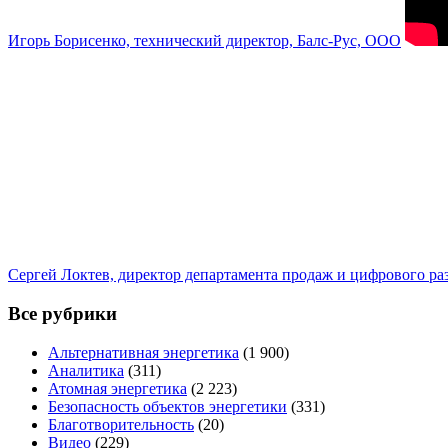
Игорь Борисенко, технический директор, Балс-Рус, ООО
Сергей Локтев, директор департамента продаж и цифрового р
Все рубрики
Альтернативная энергетика
(1 900)
Аналитика
(311)
Атомная энергетика
(2 223)
Безопасность объектов энергетики
(331)
Благотворительность
(20)
Видео
(229)