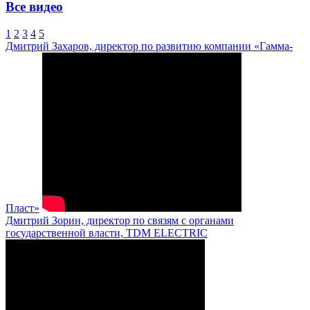
Все видео
1
2
3
4
5
Дмитрий Захаров, директор по развитию компании «Гамма-
Пласт»
Дмитрий Зорин, директор по связям с органами
государственной власти, TDM ELECTRIC