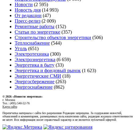
Новости
(2 595)
Новость дня
(14 993)
От редакции
(47)
Пресс-релиз
(2 009)
Ремонтные работы
(152)
Статьи по энергетике
(357)
Строительство объектов энергетики
(506)
Теплоснабжение
(544)
Уголь
(651)
Электротехника
(300)
Электроэнергетика
(6 659)
Энергетика в быту
(33)
Энергетика и фондовый рынок
(1 623)
Энергетические СМИ
(18)
Энергосбережение
(263)
Энергоснабжение
(862)
© 2026 «Новости энеретики»
г. Москва
Тел.: (495) 540-52-76
Карта сайта
Перепечатка материала с сайта без разрешения Редакции запрещена. За содержание новостей,
объявлений и комментариев, размещенных пользователями сайта, редакция журнала ответственности
не несет. Вся информация носит справочный характер и не является публичной офертой.