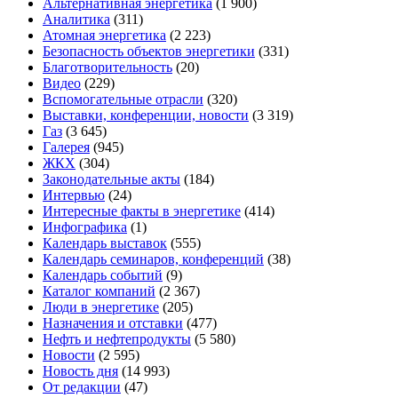
Альтернативная энергетика
(1 900)
Аналитика
(311)
Атомная энергетика
(2 223)
Безопасность объектов энергетики
(331)
Благотворительность
(20)
Видео
(229)
Вспомогательные отрасли
(320)
Выставки, конференции, новости
(3 319)
Газ
(3 645)
Галерея
(945)
ЖКХ
(304)
Законодательные акты
(184)
Интервью
(24)
Интересные факты в энергетике
(414)
Инфографика
(1)
Календарь выставок
(555)
Календарь семинаров, конференций
(38)
Календарь событий
(9)
Каталог компаний
(2 367)
Люди в энергетике
(205)
Назначения и отставки
(477)
Нефть и нефтепродукты
(5 580)
Новости
(2 595)
Новость дня
(14 993)
От редакции
(47)