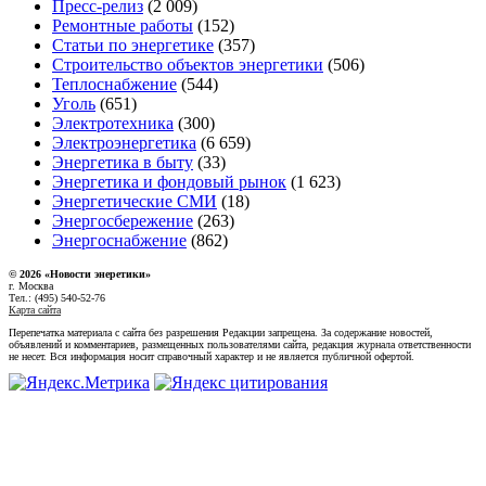
Пресс-релиз
(2 009)
Ремонтные работы
(152)
Статьи по энергетике
(357)
Строительство объектов энергетики
(506)
Теплоснабжение
(544)
Уголь
(651)
Электротехника
(300)
Электроэнергетика
(6 659)
Энергетика в быту
(33)
Энергетика и фондовый рынок
(1 623)
Энергетические СМИ
(18)
Энергосбережение
(263)
Энергоснабжение
(862)
© 2026 «Новости энеретики»
г. Москва
Тел.: (495) 540-52-76
Карта сайта
Перепечатка материала с сайта без разрешения Редакции запрещена. За содержание новостей,
объявлений и комментариев, размещенных пользователями сайта, редакция журнала ответственности
не несет. Вся информация носит справочный характер и не является публичной офертой.