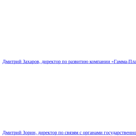
Дмитрий Захаров, директор по развитию компании «Гамма-Пл
Дмитрий Зорин, директор по связям с органами государстве