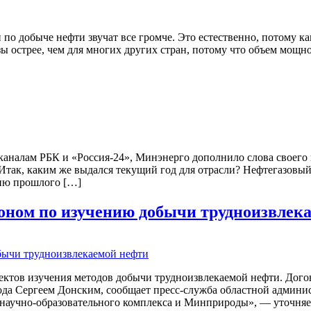
по добыче нефти звучат все громче. Это естественно, потому ка
зы острее, чем для многих других стран, потому что объем мощн
аналам РБК и «Россия-24», Минэнерго дополнило слова своего г
. Итак, каким же выдался текущий год для отрасли? Нефтегазо
вню прошлого […]
ионом по изучению добычи трудноизвлек
ектов изучения методов добычи трудноизвлекаемой нефти. Догов
 Сергеем Донским, сообщает пресс-служба областной администр
аучно-образовательного комплекса и Минприроды», — уточняетс