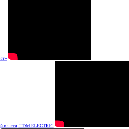
аст»
нной власти, TDM ELECTRIC