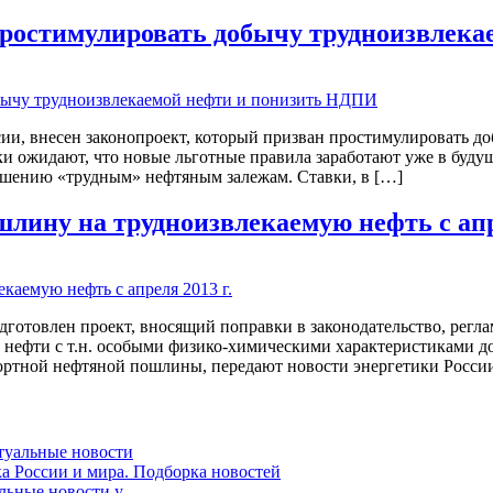
ростимулировать добычу трудноизвлека
сии, внесен законопроект, который призван простимулировать до
 ожидают, что новые льготные правила заработают уже в будущ
ошению «трудным» нефтяным залежам. Ставки, в […]
лину на трудноизвлекаемую нефть с апре
дготовлен проект, вносящий поправки в законодательство, рег
 для нефти с т.н. особыми физико-химическими характеристикам
портной нефтяной пошлины, передают новости энергетики Росси
ктуальные новости
ка России и мира. Подборка новостей
альные новости у