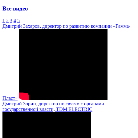
Все видео
1
2
3
4
5
Дмитрий Захаров, директор по развитию компании «Гамма-
Пласт»
Дмитрий Зорин, директор по связям с органами
государственной власти, TDM ELECTRIC