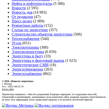
Нефть и нефтепродукты
(5 580)
Новости
(2 595)
Новость дня
(14 993)
От редакции
(47)
Пресс-релиз
(2 009)
Ремонтные работы
(152)
Статьи по энергетике
(357)
Строительство объектов энергетики
(506)
Теплоснабжение
(544)
Уголь
(651)
Электротехника
(300)
Электроэнергетика
(6 659)
Энергетика в быту
(33)
Энергетика и фондовый рынок
(1 623)
Энергетические СМИ
(18)
Энергосбережение
(263)
Энергоснабжение
(862)
© 2026 «Новости энеретики»
г. Москва
Тел.: (495) 540-52-76
Карта сайта
Перепечатка материала с сайта без разрешения Редакции запрещена. За содержание новостей,
объявлений и комментариев, размещенных пользователями сайта, редакция журнала ответственности
не несет. Вся информация носит справочный характер и не является публичной офертой.