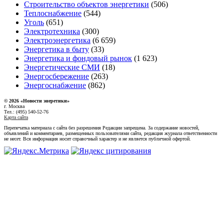
Строительство объектов энергетики
(506)
Теплоснабжение
(544)
Уголь
(651)
Электротехника
(300)
Электроэнергетика
(6 659)
Энергетика в быту
(33)
Энергетика и фондовый рынок
(1 623)
Энергетические СМИ
(18)
Энергосбережение
(263)
Энергоснабжение
(862)
© 2026 «Новости энеретики»
г. Москва
Тел.: (495) 540-52-76
Карта сайта
Перепечатка материала с сайта без разрешения Редакции запрещена. За содержание новостей,
объявлений и комментариев, размещенных пользователями сайта, редакция журнала ответственности
не несет. Вся информация носит справочный характер и не является публичной офертой.