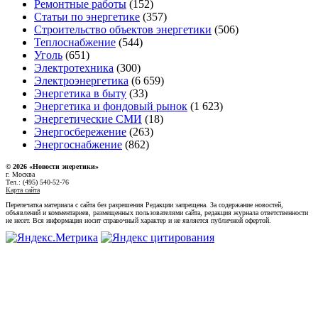
Ремонтные работы
(152)
Статьи по энергетике
(357)
Строительство объектов энергетики
(506)
Теплоснабжение
(544)
Уголь
(651)
Электротехника
(300)
Электроэнергетика
(6 659)
Энергетика в быту
(33)
Энергетика и фондовый рынок
(1 623)
Энергетические СМИ
(18)
Энергосбережение
(263)
Энергоснабжение
(862)
© 2026 «Новости энеретики»
г. Москва
Тел.: (495) 540-52-76
Карта сайта
Перепечатка материала с сайта без разрешения Редакции запрещена. За содержание новостей,
объявлений и комментариев, размещенных пользователями сайта, редакция журнала ответственности
не несет. Вся информация носит справочный характер и не является публичной офертой.