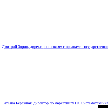
Дмитрий Зорин, директор по связям с органами государстве
Татьяна Бережная, директор по маркетингу ГК Системотехник