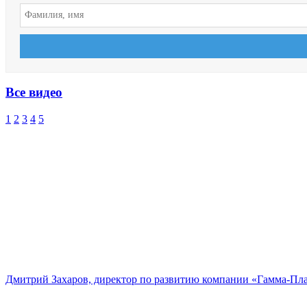
Все видео
1
2
3
4
5
Дмитрий Захаров, директор по развитию компании «Гамма-Пл