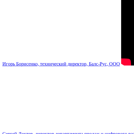
Игорь Борисенко, технический директор, Балс-Рус, ООО
Сергей Локтев, директор департамента продаж и цифрового р