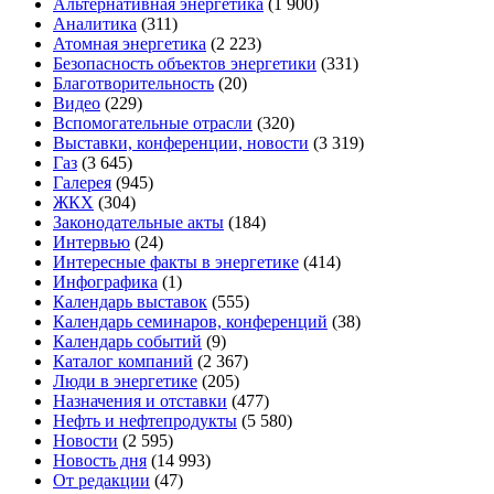
Альтернативная энергетика
(1 900)
Аналитика
(311)
Атомная энергетика
(2 223)
Безопасность объектов энергетики
(331)
Благотворительность
(20)
Видео
(229)
Вспомогательные отрасли
(320)
Выставки, конференции, новости
(3 319)
Газ
(3 645)
Галерея
(945)
ЖКХ
(304)
Законодательные акты
(184)
Интервью
(24)
Интересные факты в энергетике
(414)
Инфографика
(1)
Календарь выставок
(555)
Календарь семинаров, конференций
(38)
Календарь событий
(9)
Каталог компаний
(2 367)
Люди в энергетике
(205)
Назначения и отставки
(477)
Нефть и нефтепродукты
(5 580)
Новости
(2 595)
Новость дня
(14 993)
От редакции
(47)