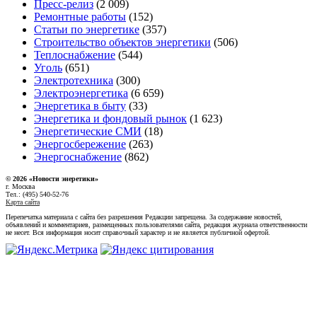
Пресс-релиз
(2 009)
Ремонтные работы
(152)
Статьи по энергетике
(357)
Строительство объектов энергетики
(506)
Теплоснабжение
(544)
Уголь
(651)
Электротехника
(300)
Электроэнергетика
(6 659)
Энергетика в быту
(33)
Энергетика и фондовый рынок
(1 623)
Энергетические СМИ
(18)
Энергосбережение
(263)
Энергоснабжение
(862)
© 2026 «Новости энеретики»
г. Москва
Тел.: (495) 540-52-76
Карта сайта
Перепечатка материала с сайта без разрешения Редакции запрещена. За содержание новостей,
объявлений и комментариев, размещенных пользователями сайта, редакция журнала ответственности
не несет. Вся информация носит справочный характер и не является публичной офертой.