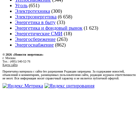
Уголь
(651)
Электротехника
(300)
Электроэнергетика
(6 658)
Энергетика в быту
(33)
Энергетика и фондовый рынок
(1 623)
Энергетические СМИ
(18)
Энергосбережение
(263)
Энергоснабжение
(862)
© 2026 «Новости энеретики»
г. Москва
Тел.: (495) 540-52-76
Карта сайта
Перепечатка материала с сайта без разрешения Редакции запрещена. За содержание новостей,
объявлений и комментариев, размещенных пользователями сайта, редакция журнала ответственности
не несет. Вся информация носит справочный характер и не является публичной офертой.