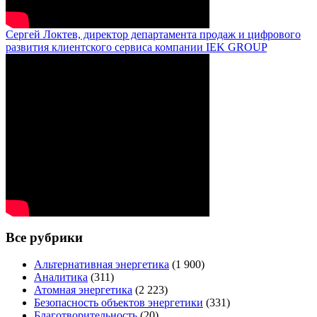
Сергей Локтев, директор департамента продаж и цифрового
развития клиентского сервиса компании IEK GROUP
Все рубрики
Альтернативная энергетика
(1 900)
Аналитика
(311)
Атомная энергетика
(2 223)
Безопасность объектов энергетики
(331)
Благотворительность
(20)