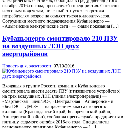
электрических счетчиков, сообщила в среду, двенадцатого
октября 2016-го года, пресс-служба предприятия. Согласно
итоговым подсчетам, полезный отпуск электротока
потребителям возрос на семьсот тысяч киловатт-часов.
Сотрудники местного подразделения Кубаньэнерго —
«Адыгейские электрические сети» — сняли показания […]
Кубаньэнерго смонтировало 210 ПЗУ
на воздушных ЛЭП двух
энергорайонов
Новость дня
,
электросети
07/10/2016
Входящая в группу Россети компания Кубаньэнерго
смонтировала двести десять ПЗУ (птизещитное устройство)
на трех воздушных ЛЭП (линия электропередачи) —
«Мартанская – БелГЭС», «Центральная – Апшеронск» и
«БелГЭС – ДМ-8» — напряжением класса сто десять
киловольт (Краснодарский край, Белореченский район,
Апшеронский район), сообщила пресс-служба предприятия в
пятницу, седьмого октября 2016-го года. Специалисты
регионального дивизиона Кубаньэнерго — […]