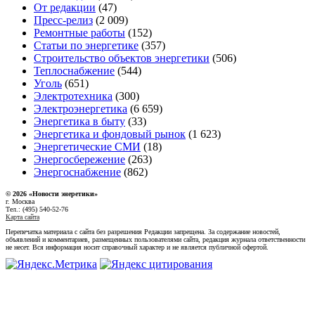
От редакции
(47)
Пресс-релиз
(2 009)
Ремонтные работы
(152)
Статьи по энергетике
(357)
Строительство объектов энергетики
(506)
Теплоснабжение
(544)
Уголь
(651)
Электротехника
(300)
Электроэнергетика
(6 659)
Энергетика в быту
(33)
Энергетика и фондовый рынок
(1 623)
Энергетические СМИ
(18)
Энергосбережение
(263)
Энергоснабжение
(862)
© 2026 «Новости энеретики»
г. Москва
Тел.: (495) 540-52-76
Карта сайта
Перепечатка материала с сайта без разрешения Редакции запрещена. За содержание новостей,
объявлений и комментариев, размещенных пользователями сайта, редакция журнала ответственности
не несет. Вся информация носит справочный характер и не является публичной офертой.