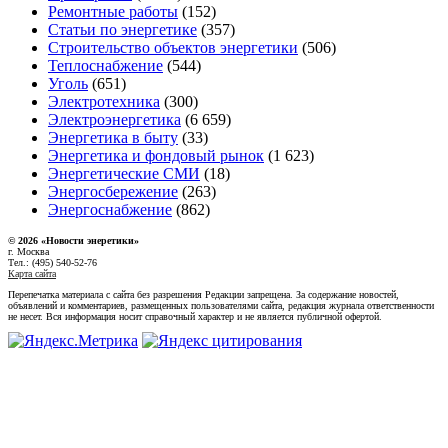
Ремонтные работы
(152)
Статьи по энергетике
(357)
Строительство объектов энергетики
(506)
Теплоснабжение
(544)
Уголь
(651)
Электротехника
(300)
Электроэнергетика
(6 659)
Энергетика в быту
(33)
Энергетика и фондовый рынок
(1 623)
Энергетические СМИ
(18)
Энергосбережение
(263)
Энергоснабжение
(862)
© 2026 «Новости энеретики»
г. Москва
Тел.: (495) 540-52-76
Карта сайта
Перепечатка материала с сайта без разрешения Редакции запрещена. За содержание новостей,
объявлений и комментариев, размещенных пользователями сайта, редакция журнала ответственности
не несет. Вся информация носит справочный характер и не является публичной офертой.